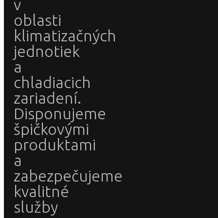
v
oblasti
klimatizačných
jednotiek
a
chladiacich
zariadení.
Disponujeme
špičkovými
produktami
a
zabezpečujeme
kvalitné
služby