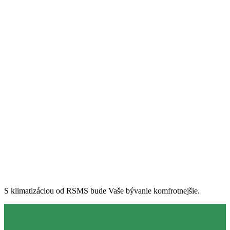
PRÉMIOVÉ
KLIMATIZÁCIE PRE
VÁŠ DOMOV
S klimatizáciou od RSMS bude Vaše bývanie komfrotnejšie.