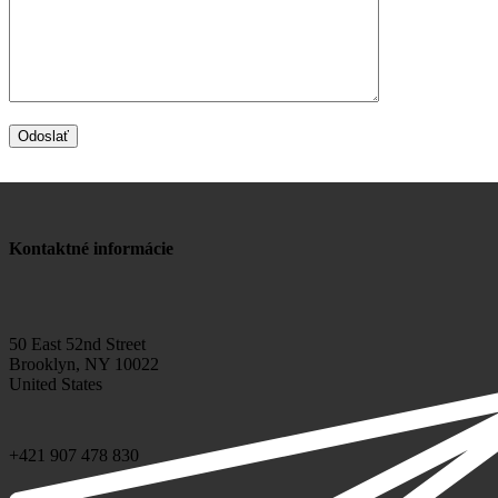
Kontaktné informácie
50 East 52nd Street
Brooklyn, NY 10022
United States
+421 907 478 830