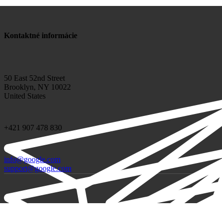
Kontaktné informácie
50 East 52nd Street
Brooklyn, NY 10022
United States
+421 907 478 830
info@google.com
support@google.com