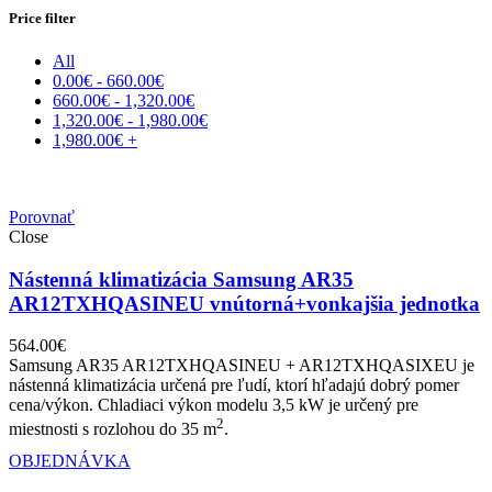
Price filter
All
0.00
€
-
660.00
€
660.00
€
-
1,320.00
€
1,320.00
€
-
1,980.00
€
1,980.00
€
+
Porovnať
Close
Nástenná klimatizácia Samsung AR35
AR12TXHQASINEU vnútorná+vonkajšia jednotka
564.00
€
Samsung AR35 AR12TXHQASINEU + AR12TXHQASIXEU je
nástenná klimatizácia určená pre ľudí, ktorí hľadajú dobrý pomer
cena/výkon. Chladiaci výkon modelu 3,5 kW je určený pre
2
miestnosti s rozlohou do 35 m
.
OBJEDNÁVKA