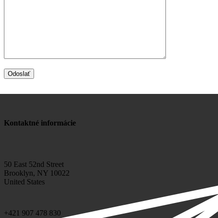
Kontaktné informácie
50 East 52nd Street
Brooklyn, NY 10022
United States
+421 907 478 830