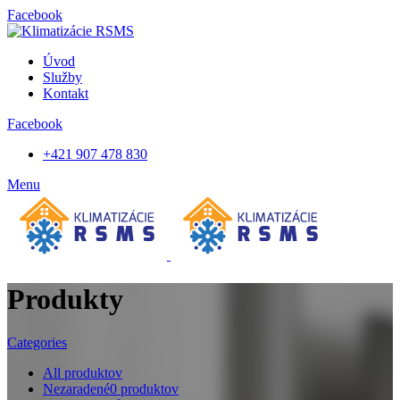
Facebook
Úvod
Služby
Kontakt
Facebook
+421 907 478 830
Menu
Produkty
Categories
All
produktov
Nezaradené
0
produktov