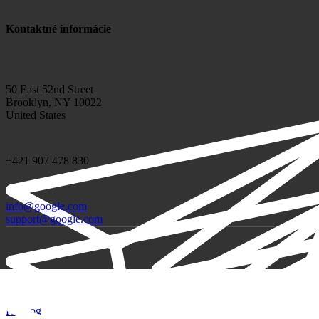
Kontaktné informácie
50 East 52nd Street
Brooklyn, NY 10022
United States
+421 907 478 830
info@google.com
support@google.com
Katalóg