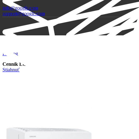
info@google.com
support@google.com
Katalóg
Cenník LG
Stiahnuť