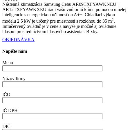
Nástenná klimatizácia Samsung Cebu AR09TXFYAWKNEU +
AR12TXFYAWKXEU riadi vašu vnútornú klímu pomocou umelej
inteligencie s energetickou účinnosťou A++. Chladiaci výkon
2
modelu 2,5 kW je určený pre miestnosti s rozlohou do 35 m
.
Infračervený ovládač je v cene a navyše je možné aj ovládanie
hlasom prostredníctvom hlasového asistenta - Bixby.
OBJEDNÁVKA
Napíšte nám
Meno
Názov firmy
IČO
IČ DPH
DIČ