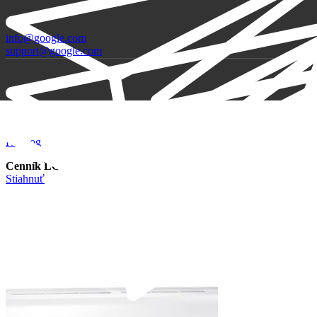
info@google.com
support@google.com
Katalóg
Cenník LG
Stiahnuť