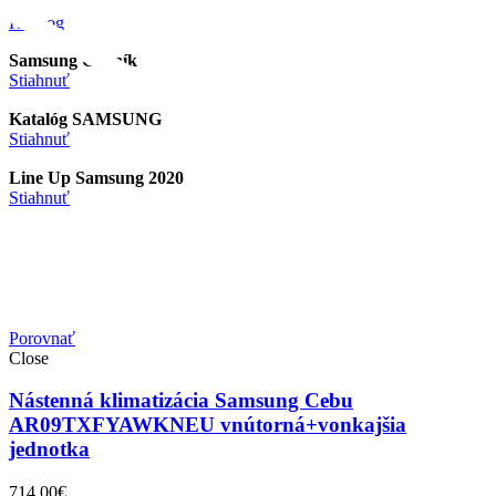
Katalóg
Samsung Cenník
Stiahnuť
Katalóg SAMSUNG
Stiahnuť
Line Up Samsung 2020
Stiahnuť
Porovnať
Close
Nástenná klimatizácia Samsung Cebu
AR09TXFYAWKNEU vnútorná+vonkajšia
jednotka
714.00
€