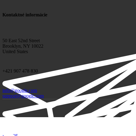
Kontaktné informácie
50 East 52nd Street
Brooklyn, NY 10022
United States
+421 907 478 830
info@google.com
support@google.com
Katalóg