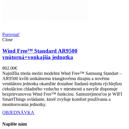
Porovnať
Close
Wind Free™ Standard AR9500
vnútorná+vonkajšia jednotka
802.00
€
Najnižšia trieda medzi modelmi Wind Free™ Samsung Standart –
AR9500 kvôli unikátnemu trianglovému dizajnu a novému
ventilátoru jednotka okamžite dosiahne žiadanú teplotu rýchlejšou
cirkuláciou chladného vzduchu v miestnosti a navyše disponuje
bezprievanovou Wind Free™ funkciou. Samozrejmosťou je WIFI
SmartThings ovládanie, ktoré zvyšuje komfort používania a
monitorovania jednotky.
OBJEDNÁVKA
Napíšte nám