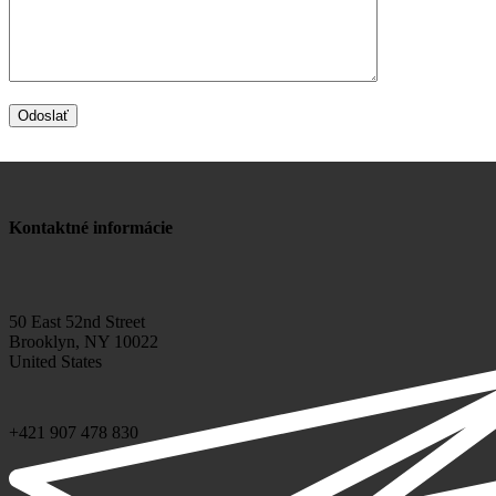
Kontaktné informácie
50 East 52nd Street
Brooklyn, NY 10022
United States
+421 907 478 830